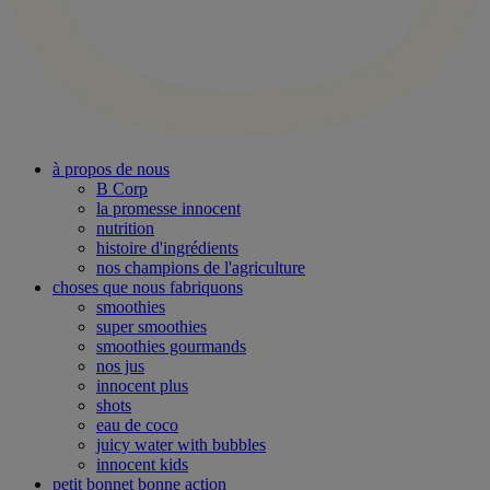
à propos de nous
B Corp
la promesse innocent
nutrition
histoire d'ingrédients
nos champions de l'agriculture
choses que nous fabriquons
smoothies
super smoothies
smoothies gourmands
nos jus
innocent plus
shots
eau de coco
juicy water with bubbles
innocent kids
petit bonnet bonne action