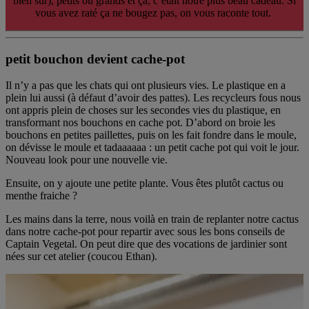
bien sûr), petits ou grands et ça, c’était notre plus beau cadeau. Si
vous avez raté ça ne bougez pas, on vous raconte tout.
petit bouchon devient cache-pot
Il n’y a pas que les chats qui ont plusieurs vies. Le plastique en a
plein lui aussi (à défaut d’avoir des pattes). Les recycleurs fous nous
ont appris plein de choses sur les secondes vies du plastique, en
transformant nos bouchons en cache pot. D’abord on broie les
bouchons en petites paillettes, puis on les fait fondre dans le moule,
on dévisse le moule et tadaaaaaa : un petit cache pot qui voit le jour.
Nouveau look pour une nouvelle vie.
Ensuite, on y ajoute une petite plante. Vous êtes plutôt cactus ou
menthe fraiche ?
Les mains dans la terre, nous voilà en train de replanter notre cactus
dans notre cache-pot pour repartir avec sous les bons conseils de
Captain Vegetal. On peut dire que des vocations de jardinier sont
nées sur cet atelier (coucou Ethan).