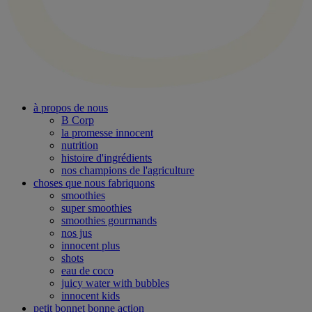
à propos de nous
B Corp
la promesse innocent
nutrition
histoire d'ingrédients
nos champions de l'agriculture
choses que nous fabriquons
smoothies
super smoothies
smoothies gourmands
nos jus
innocent plus
shots
eau de coco
juicy water with bubbles
innocent kids
petit bonnet bonne action