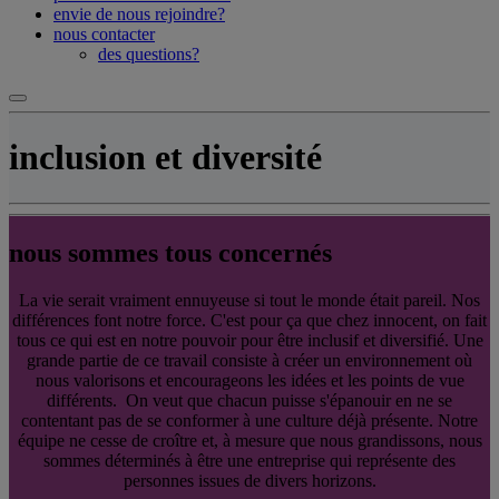
envie de nous rejoindre?
nous contacter
des questions?
inclusion et diversité
nous sommes tous concernés
La vie serait vraiment ennuyeuse si tout le monde était pareil. Nos
différences font notre force. C'est pour ça que chez innocent, on fait
tous ce qui est en notre pouvoir pour être inclusif et diversifié. Une
grande partie de ce travail consiste à créer un environnement où
nous valorisons et encourageons les idées et les points de vue
différents. On veut que chacun puisse s'épanouir en ne se
contentant pas de se conformer à une culture déjà présente. Notre
équipe ne cesse de croître et, à mesure que nous grandissons, nous
sommes déterminés à être une entreprise qui représente des
personnes issues de divers horizons.