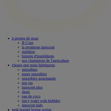
à propos de nous
B Corp
la promesse innocent
nutrition
histoire d'ingrédients
nos champions de l'agriculture
choses que nous fabriquons
smoothies
super smoothies
smoothies gourmands
nos jus
innocent plus
shots
eau de coco
juicy water with bubbles
innocent kids
petit bonnet bonne action