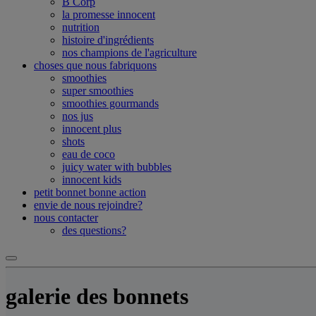
B Corp
la promesse innocent
nutrition
histoire d'ingrédients
nos champions de l'agriculture
choses que nous fabriquons
smoothies
super smoothies
smoothies gourmands
nos jus
innocent plus
shots
eau de coco
juicy water with bubbles
innocent kids
petit bonnet bonne action
envie de nous rejoindre?
nous contacter
des questions?
galerie des bonnets