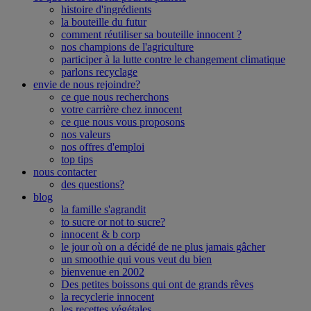
histoire d'ingrédients
la bouteille du futur
comment réutiliser sa bouteille innocent ?
nos champions de l'agriculture
participer à la lutte contre le changement climatique
parlons recyclage
envie de nous rejoindre?
ce que nous recherchons
votre carrière chez innocent
ce que nous vous proposons
nos valeurs
nos offres d'emploi
top tips
nous contacter
des questions?
blog
la famille s'agrandit
to sucre or not to sucre?
innocent & b corp
le jour où on a décidé de ne plus jamais gâcher
un smoothie qui vous veut du bien
bienvenue en 2002
Des petites boissons qui ont de grands rêves
la recyclerie innocent
les recettes végétales