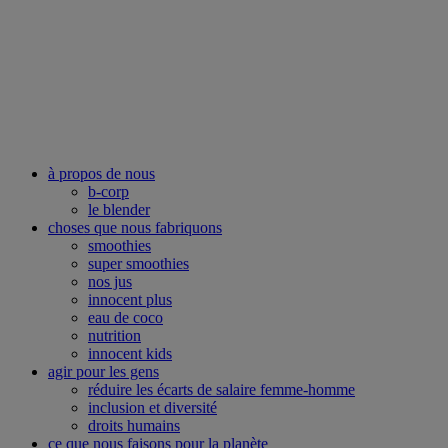
à propos de nous
b-corp
le blender
choses que nous fabriquons
smoothies
super smoothies
nos jus
innocent plus
eau de coco
nutrition
innocent kids
agir pour les gens
réduire les écarts de salaire femme-homme
inclusion et diversité
droits humains
ce que nous faisons pour la planète